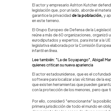
Facebook
Twitter
►
Escuchar artículo
El actor y empresario Ashton Kutcher defendi
legislación que, por un lado, aborde el material
garantice la privacidad
de la población,
y ap
en este terreno.
El Grupo Europeo de Defensa de la Legislaci
reúne a más de 60 organizaciones, organizó u
eurodiputados y expertos, para instar a la U
legislativa elaborada por la Comisión Europe
infantil en línea.
Lee también: "La de Soyapango", Abigaíl Man
quienes critican su nueva apariencia
El actor estadounidense, que es el cofundad
software para localizar a las víctimas de la ex
que existen herramientas que pueden garantiza
con la protección de los menores, pero que ti
Por ello, consideró "emocionante" la posibilid
primera jurisdicción de todo el mundo en oblig