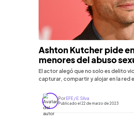
Ashton Kutcher pide en
menores del abuso sexu
El actor alegó que no solo es delito vio
capturar, compartir y alojar en la red
Por
EFE / E. Silva
Publicado el 22 de marzo de 2023
0:00