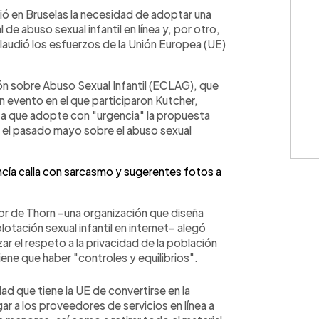
WhatsApp
Copiar link
ó en Bruselas la necesidad de adoptar una
 de abuso sexual infantil en línea y, por otro,
laudió los esfuerzos de la Unión Europea (UE)
ón sobre Abuso Sexual Infantil (ECLAG), que
n evento en el que participaron Kutcher,
E a que adopte con "urgencia" la propuesta
a el pasado mayo sobre el abuso sexual
cía calla con sarcasmo y sugerentes fotos a
or de Thorn –una organización que diseña
plotación sexual infantil en internet– alegó
r el respeto a la privacidad de la población
ene que haber "controles y equilibrios".
ad que tiene la UE de convertirse en la
ar a los proveedores de servicios en línea a