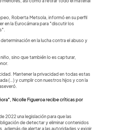
 menores, así como a retirar todo el material
peo, Roberta Metsola, informó en su perfil
r en la Eurocámara para "discutir los
s".
eterminación en la lucha contra el abuso y
n niño, sino que también lo es capturar,
enor.
cidad. Mantener la privacidad en todas estas
da (…) y cumplir con nuestros hijos y con la
aseveró.
ora", Nicolle Figueroa recibe críticas por
 2022 una legislación para que las
bligación de detectar y eliminar contenidos
 además de alertar a las autoridades y exigir