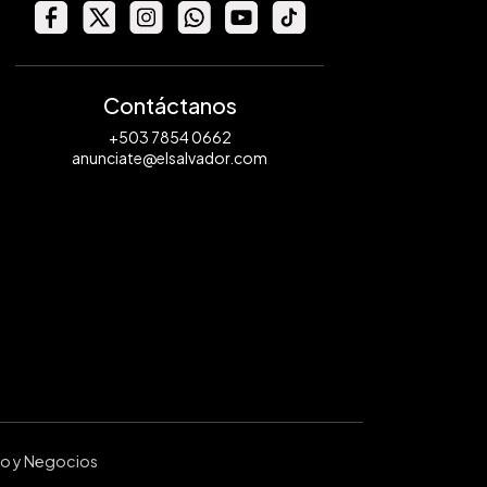
Contáctanos
+503 7854 0662
anunciate@elsalvador.com
ro y Negocios