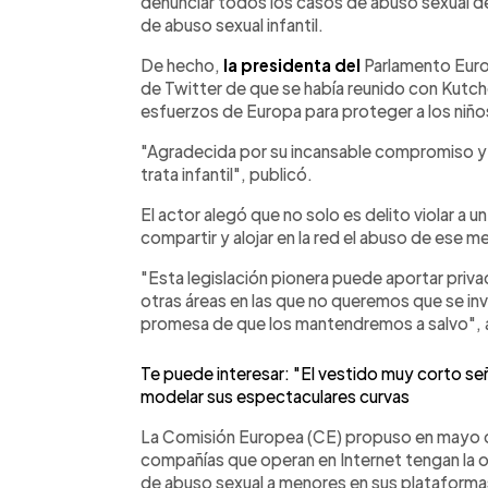
denunciar todos los casos de abuso sexual de
de abuso sexual infantil.
De hecho,
la presidenta del
Parlamento Euro
de Twitter de que se había reunido con Kutche
esfuerzos de Europa para proteger a los niño
"Agradecida por su incansable compromiso y d
trata infantil", publicó.
El actor alegó que no solo es delito violar a u
compartir y alojar en la red el abuso de ese m
"Esta legislación pionera puede aportar priva
otras áreas en las que no queremos que se inva
promesa de que los mantendremos a salvo", 
Te puede interesar: "El vestido muy corto señ
modelar sus espectaculares curvas
La Comisión Europea (CE) propuso en mayo de
compañías que operan en Internet tengan la o
de abuso sexual a menores en sus plataformas,