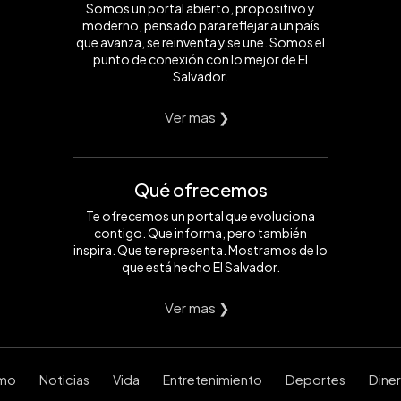
Somos un portal abierto, propositivo y
moderno, pensado para reflejar a un país
que avanza, se reinventa y se une. Somos el
punto de conexión con lo mejor de El
Salvador.
Ver mas ❯
Qué ofrecemos
Te ofrecemos un portal que evoluciona
contigo. Que informa, pero también
inspira. Que te representa. Mostramos de lo
que está hecho El Salvador.
Ver mas ❯
smo
Noticias
Vida
Entretenimiento
Deportes
Dine