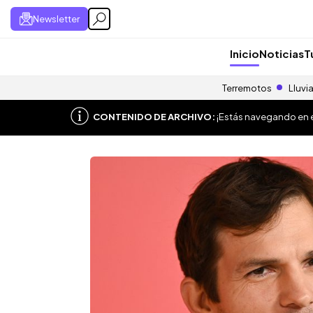
Newsletter
Inicio
Noticias
T
Terremotos
Lluvi
CONTENIDO DE ARCHIVO:
¡Estás navegando en el