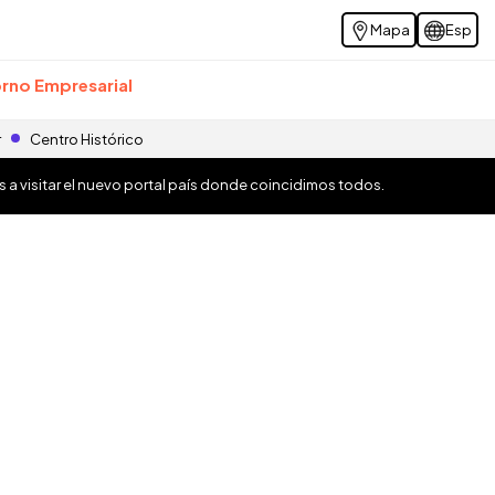
Mapa
Esp
rno Empresarial
r
Centro Histórico
os a visitar el nuevo portal país donde coincidimos todos.