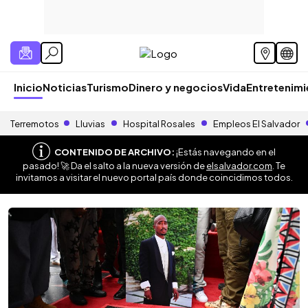
Inicio
Noticias
Turismo
Dinero y negocios
Vida
Entretenim
Terremotos
Lluvias
Hospital Rosales
Empleos El Salvador
CONTENIDO DE ARCHIVO:
¡Estás navegando en el
pasado! 🚀 Da el salto a la nueva versión de
elsalvador.com
. Te
invitamos a visitar el nuevo portal país donde coincidimos todos.