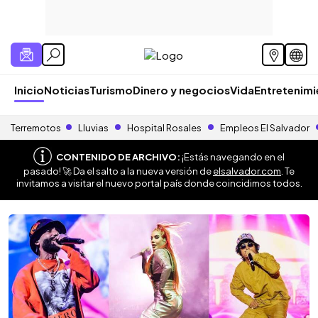
Inicio
Noticias
Turismo
Dinero y negocios
Vida
Entretenim
Terremotos
Lluvias
Hospital Rosales
Empleos El Salvador
CONTENIDO DE ARCHIVO:
¡Estás navegando en el
pasado! 🚀 Da el salto a la nueva versión de
elsalvador.com
. Te
invitamos a visitar el nuevo portal país donde coincidimos todos.