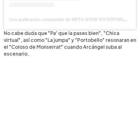
Una publicación compartida de META SHOW ENTERTAINMENT (@metashow_elsalvador)
No cabe duda que "Pa' que la pases bien", "Chica
virtual", así como "La jumpa" y "Portobello" resonaran en
el "Coloso de Monserrat" cuando Arcángel suba al
escenario.