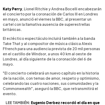
0:00
►
Escuchar artículo
Katy Perry
, Lionel Ritchie y Andrea Bocelli encabezarán
el concierto por la coronación de Carlos III en Londres
en mayo, anunció el viernes la BBC, al presentar un
cartel con la llamativa ausencia de superestrellas
británicas.
El ecléctico espectáculo incluirá también a la banda
Take That y al compositor de música clásica Alexis
Ffrench para una audiencia prevista de 20 mil personas
en el castillo de Windsor, a unos 40 km al oeste de
Londres, al día siguiente de la coronación del 6 de
mayo.
"El concierto celebrará un nuevo capítulo en la historia
de la nación, con temas de amor, respeto y optimismo,
celebrando las cuatro naciones, sus comunidades y la
Commonwealth", aseguró la BBC, que retransmitirá el
evento.
LEE TAMBIÉN:
Eugenio Derbez recordó el día en que