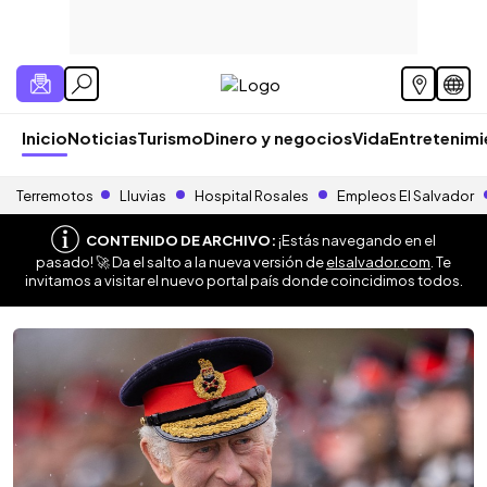
Inicio
Noticias
Turismo
Dinero y negocios
Vida
Entretenim
Terremotos
Lluvias
Hospital Rosales
Empleos El Salvador
CONTENIDO DE ARCHIVO:
¡Estás navegando en el
pasado! 🚀 Da el salto a la nueva versión de
elsalvador.com
. Te
invitamos a visitar el nuevo portal país donde coincidimos todos.