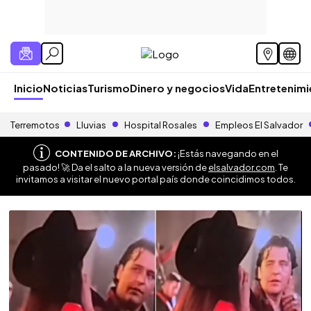
Inicio
Noticias
Turismo
Dinero y negocios
Vida
Entretenim
Terremotos
Lluvias
Hospital Rosales
Empleos El Salvador
CONTENIDO DE ARCHIVO:
¡Estás navegando en el
pasado! 🚀 Da el salto a la nueva versión de
elsalvador.com
. Te
invitamos a visitar el nuevo portal país donde coincidimos todos.