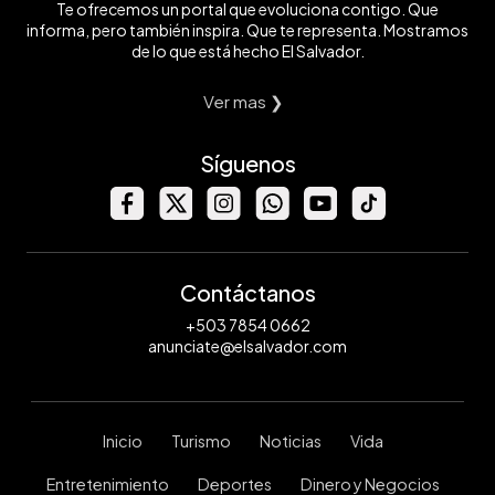
Te ofrecemos un portal que evoluciona contigo. Que
informa, pero también inspira. Que te representa. Mostramos
de lo que está hecho El Salvador.
Ver mas ❯
Síguenos
Contáctanos
+503 7854 0662
anunciate@elsalvador.com
Inicio
Turismo
Noticias
Vida
Entretenimiento
Deportes
Dinero y Negocios