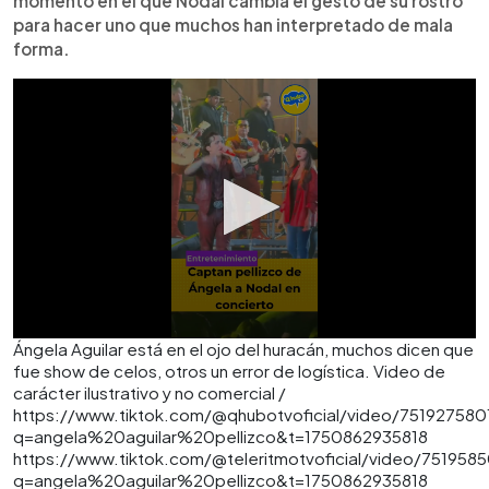
momento en el que Nodal cambia el gesto de su rostro
para hacer uno que muchos han interpretado de mala
forma.
Ángela Aguilar está en el ojo del huracán, muchos dicen que
fue show de celos, otros un error de logística. Video de
carácter ilustrativo y no comercial /
https://www.tiktok.com/@qhubotvoficial/video/75192758
q=angela%20aguilar%20pellizco&t=1750862935818
https://www.tiktok.com/@teleritmotvoficial/video/75195
q=angela%20aguilar%20pellizco&t=1750862935818