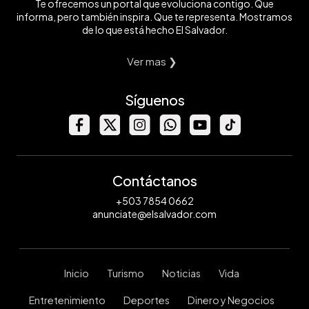
Te ofrecemos un portal que evoluciona contigo. Que
informa, pero también inspira. Que te representa. Mostramos
de lo que está hecho El Salvador.
Ver mas ❯
Síguenos
Contáctanos
+503 7854 0662
anunciate@elsalvador.com
Inicio
Turismo
Noticias
Vida
Entretenimiento
Deportes
Dinero y Negocios