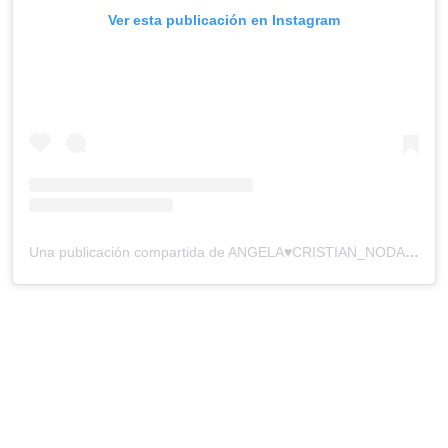
Ver esta publicación en Instagram
Una publicación compartida de ANGELA♥️CRISTIAN_NODAL♥️? FANS USA ?? #Nodangela (@angela_cristian_nodal)