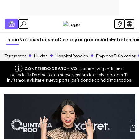
Inicio
Noticias
Turismo
Dinero y negocios
Vida
Entretenim
Terremotos
Lluvias
Hospital Rosales
Empleos El Salvador
CONTENIDO DE ARCHIVO:
¡Estás navegando en el
pasado! 🚀 Da el salto a la nueva versión de
elsalvador.com
. Te
invitamos a visitar el nuevo portal país donde coincidimos todos.