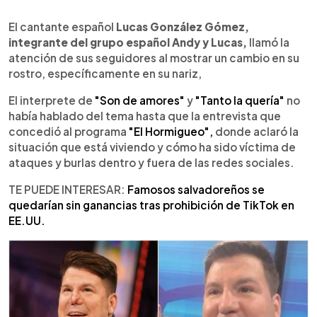
0:00
►
Escuchar artículo
El cantante español
Lucas González Gómez,
integrante del grupo español Andy y Lucas,
llamó la
atención de sus seguidores al mostrar un cambio en su
rostro, específicamente en su nariz,
El interprete de
"Son de amores"
y
"Tanto la quería"
no
había hablado del tema hasta que la entrevista que
concedió al programa
"El Hormigueo",
donde aclaró la
situación que está viviendo y cómo ha sido víctima de
ataques y burlas dentro y fuera de las redes sociales.
TE PUEDE INTERESAR:
Famosos salvadoreños se
quedarían sin ganancias tras prohibición de TikTok en
EE.UU.