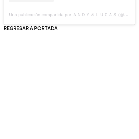
Una publicación compartida por ＡＮＤＹ & ＬＵＣＡＳ (@andyylucasoficial)
REGRESAR A PORTADA