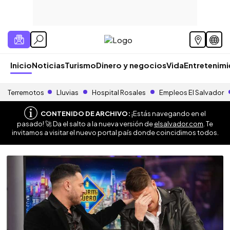
Inicio
Noticias
Turismo
Dinero y negocios
Vida
Entretenim
Terremotos
Lluvias
Hospital Rosales
Empleos El Salvador
CONTENIDO DE ARCHIVO:
¡Estás navegando en el
pasado! 🚀 Da el salto a la nueva versión de
elsalvador.com
. Te
invitamos a visitar el nuevo portal país donde coincidimos todos.