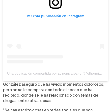
Ver esta publicación en Instagram
Una publicación compartida por ᴇʟ ʜᴏʀᴍɪɢᴜᴇʀᴏ (@elhormiguero)
González aseguró que ha vivido momentos dolorosos,
pero no se le compara con todo el acoso que ha
recibido, donde se le ha relacionado con temas de
drogas, entre otras cosas.
"Se han escrito cosas en redes sociales que son