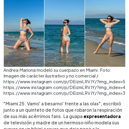
Andrea Mariona modeló su cuerpazo en Miami. Foto:
Imagen de carácter ilustrativo y no comercial /
https://www.instagram.com/p/DEizniLRVJY/?img_index=5
https://www.instagram.com/p/DEizniLRVJY/?img_index=4
https://www.instagram.com/p/DEizniLRVJY/?img_index=3
"Miami 25. Vamo' a besarno' frente a las olas", escribió
junto a un quinteto de fotos que robaron la respiración
de sus más acérrimos fans. La guapa
expresentadora
de televisión y madre de un hermoso niño modela sus
curvas en un bikini a rayas que deja poco a la