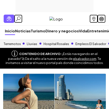
Inicio
Noticias
Turismo
Dinero y negocios
Vida
Entretenim
Terremotos
Lluvias
Hospital Rosales
Empleos El Salvador
CONTENIDO DE ARCHIVO:
¡Estás navegando en el
pasado! 🚀 Da el salto a la nueva versión de
elsalvador.com
. Te
invitamos a visitar el nuevo portal país donde coincidimos todos.