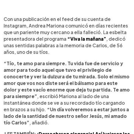
0:00
►
Escuchar artículo
Con una publicación en el feed de su cuenta de
Instagram, Andrea Mariona comunicó en días recientes
que un pariente muy cercano a ella falleció. La esbelta
presentadora del programa
“Viva la mañana”
, dedicó
unas sentidas palabras a la memoria de Carlos, de 56
años, uno de su tíos.
“Tío, te amo para siempre. Tu vida fue de servicio y
amor para todo aquel que tuvo el privilegio de
conocerte y ver la dulzura de tu mirada. Solo el mismo
amor que vos nos diste será el bálsamo para este
dolor y este vacío enorme que deja tu partida. Te amo
para siempre”
, escribió Mariona al lado de una
instantánea donde se ve a su recordado tío cargando
en brazos a su hijo.
“Un día volveremos a estar juntos a
lado de la santidad de nuestro señor Jesús, mi amado
tío Carlos”
, añadió.
LEE TAMBIÉN:
¡Derrocharon elegancia! Así lucieron los