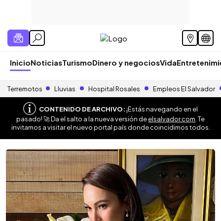
Inicio
Noticias
Turismo
Dinero y negocios
Vida
Entretenim
Terremotos
Lluvias
Hospital Rosales
Empleos El Salvador
CONTENIDO DE ARCHIVO:
¡Estás navegando en el
pasado! 🚀 Da el salto a la nueva versión de
elsalvador.com
. Te
invitamos a visitar el nuevo portal país donde coincidimos todos.