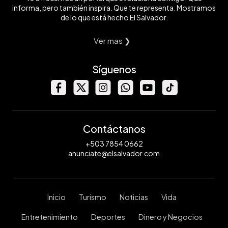
informa, pero también inspira. Que te representa. Mostramos
de lo que está hecho El Salvador.
Ver mas ❯
Síguenos
Contáctanos
+503 7854 0662
anunciate@elsalvador.com
Inicio
Turismo
Noticias
Vida
Entretenimiento
Deportes
Dinero y Negocios