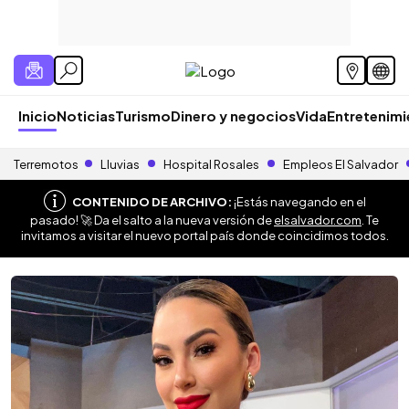
Inicio
Noticias
Turismo
Dinero y negocios
Vida
Entretenim
Terremotos
Lluvias
Hospital Rosales
Empleos El Salvador
CONTENIDO DE ARCHIVO:
¡Estás navegando en el
pasado! 🚀 Da el salto a la nueva versión de
elsalvador.com
. Te
invitamos a visitar el nuevo portal país donde coincidimos todos.