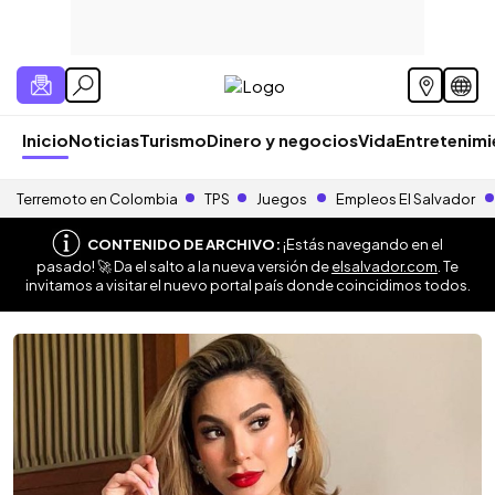
Inicio
Noticias
Turismo
Dinero y negocios
Vida
Entretenim
Terremoto en Colombia
TPS
Juegos
Empleos El Salvador
CONTENIDO DE ARCHIVO:
¡Estás navegando en el
pasado! 🚀 Da el salto a la nueva versión de
elsalvador.com
. Te
invitamos a visitar el nuevo portal país donde coincidimos todos.