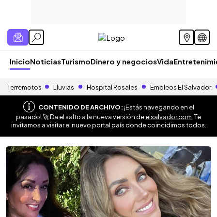
Inicio
Noticias
Turismo
Dinero y negocios
Vida
Entretenim
Terremotos
Lluvias
Hospital Rosales
Empleos El Salvador
CONTENIDO DE ARCHIVO:
¡Estás navegando en el
pasado! 🚀 Da el salto a la nueva versión de
elsalvador.com
. Te
invitamos a visitar el nuevo portal país donde coincidimos todos.