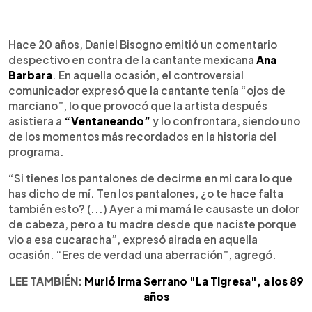
0:00
►
Escuchar artículo
Hace 20 años, Daniel Bisogno emitió un comentario
despectivo en contra de la cantante mexicana
Ana
Barbara
. En aquella ocasión, el controversial
comunicador expresó que la cantante tenía “ojos de
marciano”, lo que provocó que la artista después
asistiera a
“Ventaneando”
y lo confrontara, siendo uno
de los momentos más recordados en la historia del
programa.
“Si tienes los pantalones de decirme en mi cara lo que
has dicho de mí. Ten los pantalones, ¿o te hace falta
también esto? (...) Ayer a mi mamá le causaste un dolor
de cabeza, pero a tu madre desde que naciste porque
vio a esa cucaracha”, expresó airada en aquella
ocasión. “Eres de verdad una aberración”, agregó.
LEE TAMBIÉN:
Murió Irma Serrano "La Tigresa", a los 89
años