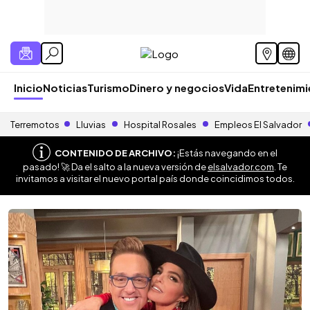
Inicio
Noticias
Turismo
Dinero y negocios
Vida
Entretenim
Terremotos
Lluvias
Hospital Rosales
Empleos El Salvador
CONTENIDO DE ARCHIVO:
¡Estás navegando en el
pasado! 🚀 Da el salto a la nueva versión de
elsalvador.com
. Te
invitamos a visitar el nuevo portal país donde coincidimos todos.