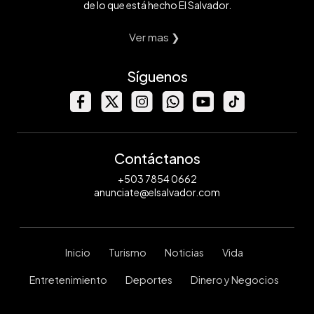
de lo que está hecho El Salvador.
Ver mas ❯
Síguenos
Contáctanos
+503 7854 0662
anunciate@elsalvador.com
Inicio
Turismo
Noticias
Vida
Entretenimiento
Deportes
Dinero y Negocios