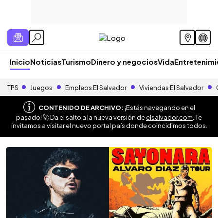
Inicio
Noticias
Turismo
Dinero y negocios
Vida
Entretenim
TPS
Juegos
Empleos El Salvador
Viviendas El Salvador
CONTENIDO DE ARCHIVO:
¡Estás navegando en el
pasado! 🚀 Da el salto a la nueva versión de
elsalvador.com
. Te
invitamos a visitar el nuevo portal país donde coincidimos todos.