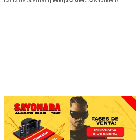
cantante puertorriqueño pisa suelo salvadoreño.