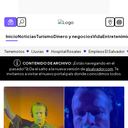
Inicio
Noticias
Turismo
Dinero y negocios
Vida
Entretenim
Terremotos
Lluvias
Hospital Rosales
Empleos El Salvador
CONTENIDO DE ARCHIVO:
¡Estás navegando en el
pasado! 🚀 Da el salto a la nueva versión de
elsalvador.com
. Te
invitamos a visitar el nuevo portal país donde coincidimos todos.