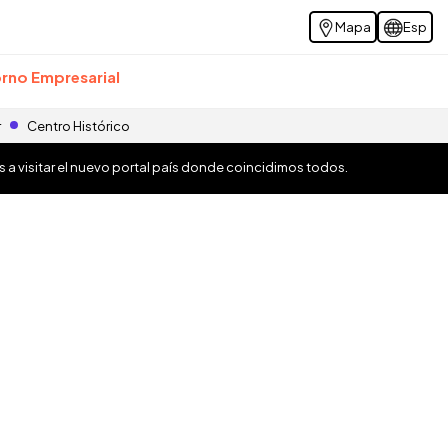
Mapa
Esp
rno Empresarial
r
Centro Histórico
os a visitar el nuevo portal país donde coincidimos todos.