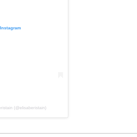
 Instagram
istain (@elisaberistain)