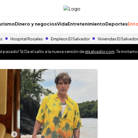
urismo
Dinero y negocios
Vida
Entretenimiento
Deportes
Ento
as
Hospital Rosales
Empleos El Salvador
Viviendas El Salvado
 pasado! 🚀 Da el salto a la nueva versión de
elsalvador.com
. Te invitam