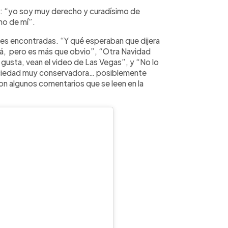
e: “yo soy muy derecho y curadísimo de
ho de mí”.
nes encontradas. “Y qué esperaban que dijera
hará, pero es más que obvio”, “Otra Navidad
 le gusta, vean el video de Las Vegas”, y “No lo
ociedad muy conservadora… posiblemente
on algunos comentarios que se leen en la