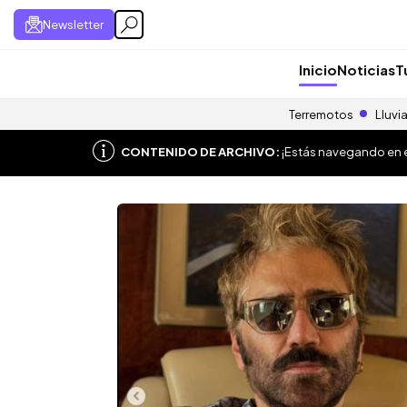
Newsletter
Inicio
Noticias
T
Terremotos
Lluvi
CONTENIDO DE ARCHIVO:
¡Estás navegando en el