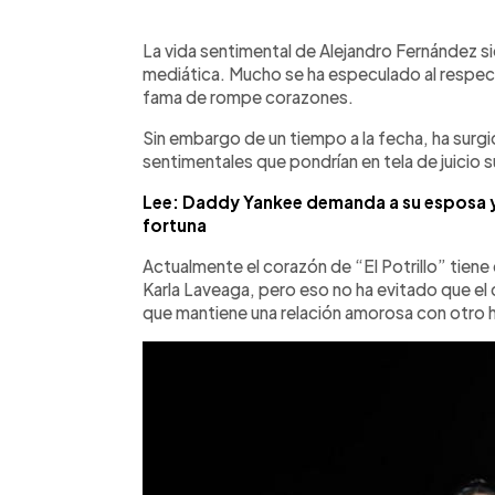
0:00
Facebook
Twitter
►
Escuchar artículo
La vida sentimental de Alejandro Fernández s
mediática. Mucho se ha especulado al respec
fama de rompe corazones.
Sin embargo de un tiempo a la fecha, ha surg
sentimentales que pondrían en tela de juicio 
Lee: Daddy Yankee demanda a su esposa y
fortuna
Actualmente el corazón de “El Potrillo” tiene 
Karla Laveaga, pero eso no ha evitado que el
que mantiene una relación amorosa con otro