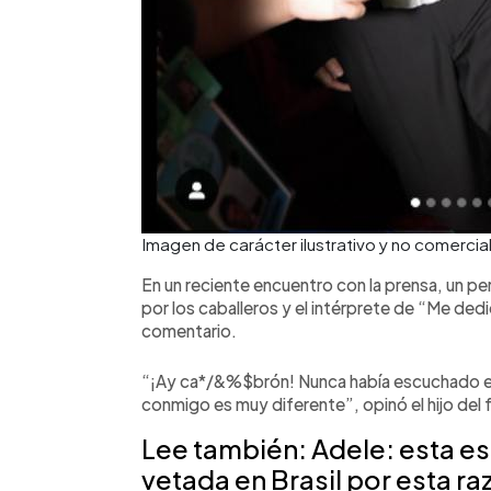
Imagen de carácter ilustrativo y no comerci
En un reciente encuentro con la prensa, un pe
por los caballeros y el intérprete de “Me ded
comentario.
“¡Ay ca*/&%$brón! Nunca había escuchado e
conmigo es muy diferente”, opinó el hijo del 
Lee también: Adele: esta es
vetada en Brasil por esta ra