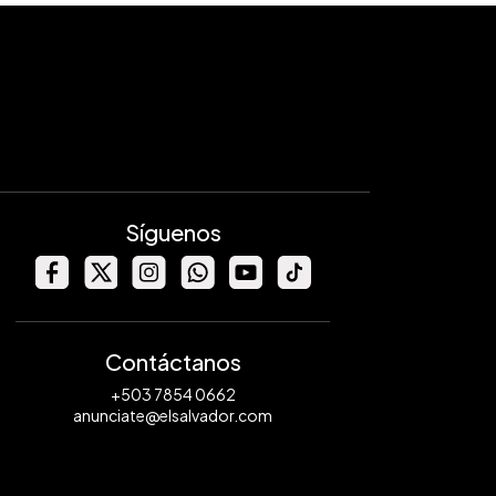
Síguenos
Contáctanos
+503 7854 0662
anunciate@elsalvador.com