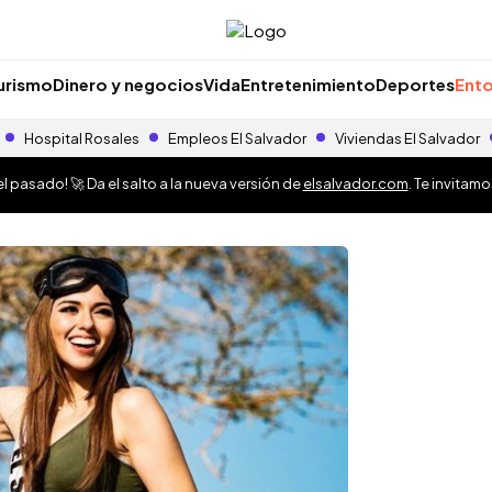
urismo
Dinero y negocios
Vida
Entretenimiento
Deportes
Ento
Hospital Rosales
Empleos El Salvador
Viviendas El Salvador
 pasado! 🚀 Da el salto a la nueva versión de
elsalvador.com
. Te invitam