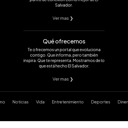
Salvador.
Ver mas ❯
Qué ofrecemos
Te ofrecemos un portal que evoluciona
contigo. Que informa, pero también
inspira. Que te representa. Mostramos de lo
que está hecho El Salvador.
Ver mas ❯
smo
Noticias
Vida
Entretenimiento
Deportes
Dine