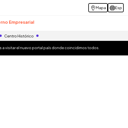
Mapa
Esp
rno Empresarial
Centro Histórico
os a visitar el nuevo portal país donde coincidimos todos.