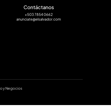
Contáctanos
+503 7854 0662
anunciate@elsalvador.com
ro y Negocios