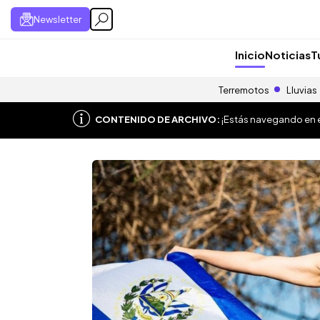
Newsletter
Inicio
Noticias
T
Terremotos
Lluvias
CONTENIDO DE ARCHIVO:
¡Estás navegando en el