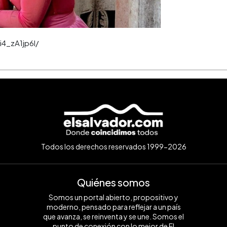
4_zA1jp6l/
Todos los derechos reservados 1999-2026
Quiénes somos
Somos un portal abierto, propositivo y
moderno, pensado para reflejar a un país
que avanza, se reinventa y se une. Somos el
punto de conexión con lo mejor de El