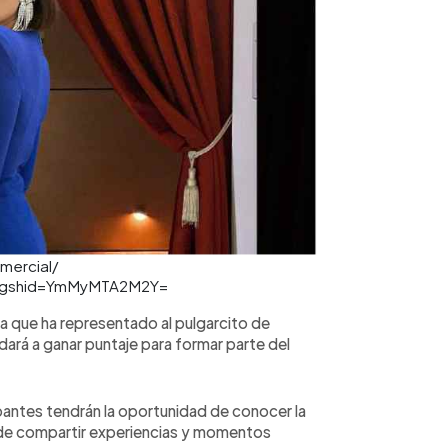
omercial/
v?igshid=YmMyMTA2M2Y=
ia que ha representado al pulgarcito de
dará a ganar puntaje para formar parte del
ipantes tendrán la oportunidad de conocer la
, de compartir experiencias y momentos