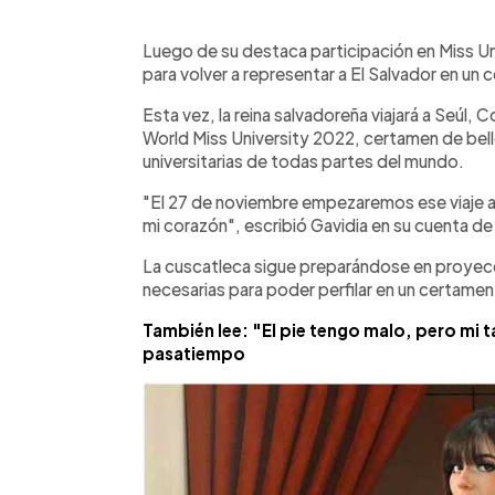
0:00
Facebook
Twitter
►
Escuchar artículo
Luego de su destaca participación en Miss U
para volver a representar a El Salvador en un 
Esta vez, la reina salvadoreña viajará a Seúl, 
World Miss University 2022, certamen de belle
universitarias de todas partes del mundo.
"El 27 de noviembre empezaremos ese viaje a C
mi corazón", escribió Gavidia en su cuenta de
La cuscatleca sigue preparándose en proyecc
necesarias para poder perfilar en un certamen 
También lee: "El pie tengo malo, pero mi 
pasatiempo