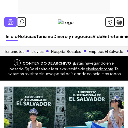
Inicio
Noticias
Turismo
Dinero y negocios
Vida
Entretenim
Terremotos
Lluvias
Hospital Rosales
Empleos El Salvador
CONTENIDO DE ARCHIVO:
¡Estás navegando en el
pasado! 🚀 Da el salto a la nueva versión de
elsalvador.com
. Te
invitamos a visitar el nuevo portal país donde coincidimos todos.