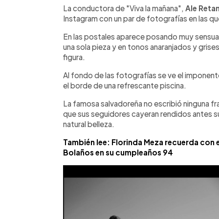
►
Escuchar artículo
La conductora de "Viva la mañana",
Ale Reta
Instagram con un par de fotografías en las qu
En las postales aparece posando muy sensual 
una sola pieza y en tonos anaranjados y gri
figura.
Al fondo de las fotografías se ve el imponen
el borde de una refrescante piscina.
La famosa salvadoreña no escribió ninguna fras
que sus seguidores cayeran rendidos antes sus
natural belleza.
También lee: Florinda Meza recuerda co
Bolaños en su cumpleaños 94