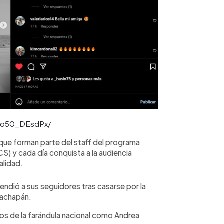
/Co50_DEsdPx/
 que forman parte del staff del programa
) y cada día conquista a la audiencia
alidad.
ndió a sus seguidores tras casarse por la
uachapán.
os de la farándula nacional como Andrea