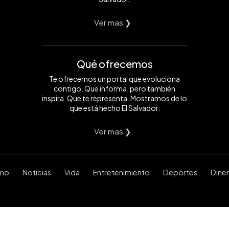
Ver mas ❯
Qué ofrecemos
Te ofrecemos un portal que evoluciona
contigo. Que informa, pero también
inspira. Que te representa. Mostramos de lo
que está hecho El Salvador.
Ver mas ❯
smo
Noticias
Vida
Entretenimiento
Deportes
Dine