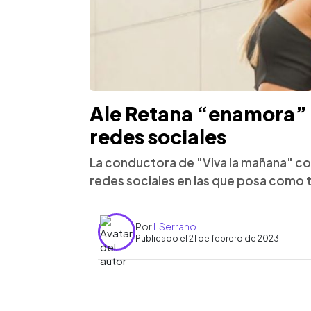
Ale Retana “enamora” a
redes sociales
La conductora de "Viva la mañana" co
redes sociales en las que posa como 
Por
I. Serrano
Publicado el 21 de febrero de 2023
0:00
Facebook
Twitter