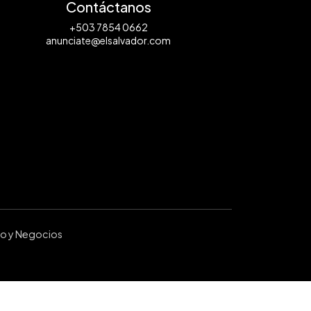
Contáctanos
+503 7854 0662
anunciate@elsalvador.com
ro y Negocios