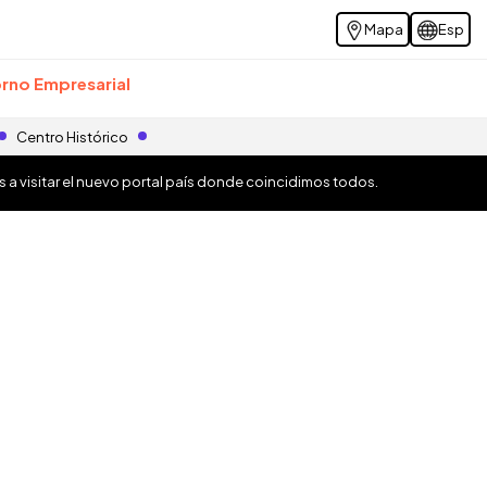
Mapa
Esp
rno Empresarial
Centro Histórico
os a visitar el nuevo portal país donde coincidimos todos.