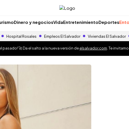
urismo
Dinero y negocios
Vida
Entretenimiento
Deportes
Ento
Hospital Rosales
Empleos El Salvador
Viviendas El Salvador
 pasado! 🚀 Da el salto a la nueva versión de
elsalvador.com
. Te invitam