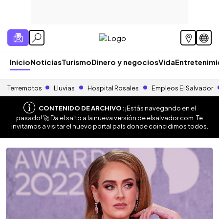
Inicio
Noticias
Turismo
Dinero y negocios
Vida
Entretenim
Terremotos
Lluvias
Hospital Rosales
Empleos El Salvador
CONTENIDO DE ARCHIVO:
¡Estás navegando en el
pasado! 🚀 Da el salto a la nueva versión de
elsalvador.com
. Te
invitamos a visitar el nuevo portal país donde coincidimos todos.