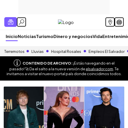
Inicio
Noticias
Turismo
Dinero y negocios
Vida
Entretenim
Terremotos
Lluvias
Hospital Rosales
Empleos El Salvador
CONTENIDO DE ARCHIVO:
¡Estás navegando en el
pasado! 🚀 Da el salto a la nueva versión de
elsalvador.com
. Te
invitamos a visitar el nuevo portal país donde coincidimos todos.