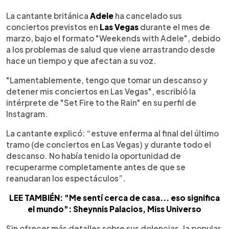
0:00
►
Escuchar artículo
La cantante británica
Adele
ha cancelado sus
conciertos previstos en
Las Vegas
durante el mes de
marzo, bajo el formato "Weekends with Adele", debido
a los problemas de salud que viene arrastrando desde
hace un tiempo y que afectan a su voz.
"Lamentablemente, tengo que tomar un descanso y
detener mis conciertos en Las Vegas", escribió la
intérprete de "Set Fire to the Rain" en su perfil de
Instagram.
La cantante explicó: “estuve enferma al final del último
tramo (de conciertos en Las Vegas) y durante todo el
descanso. No había tenido la oportunidad de
recuperarme completamente antes de que se
reanudaran los espectáculos”.
LEE TAMBIÉN: "Me sentí cerca de casa... eso significa
el mundo": Sheynnis Palacios, Miss Universo
Sin ofrecer más detalles sobre sus dolencias, la popular