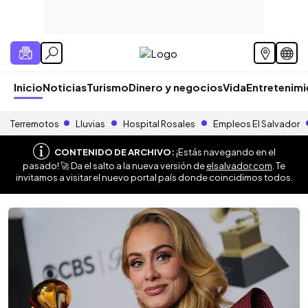
Inicio
Noticias
Turismo
Dinero y negocios
Vida
Entretenim
Terremotos
Lluvias
Hospital Rosales
Empleos El Salvador
CONTENIDO DE ARCHIVO:
¡Estás navegando en el
pasado! 🚀 Da el salto a la nueva versión de
elsalvador.com
. Te
invitamos a visitar el nuevo portal país donde coincidimos todos.