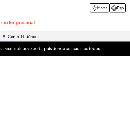
Mapa
Esp
rno Empresarial
r
Centro Histórico
os a visitar el nuevo portal país donde coincidimos todos.