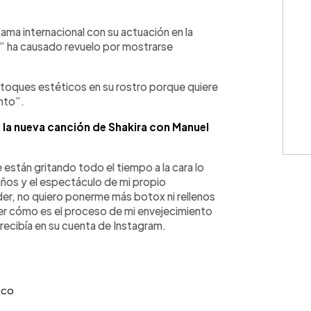
WhatsApp
Copiar link
fama internacional con su actuación en la
” ha causado revuelo por mostrarse
retoques estéticos en su rostro porque quiere
nto”.
e la nueva canción de Shakira con Manuel
e están gritando todo el tiempo a la cara lo
ños y el espectáculo de mi propio
er, no quiero ponerme más botox ni rellenos
 ver cómo es el proceso de mi envejecimiento
 recibía en su cuenta de Instagram.
sco