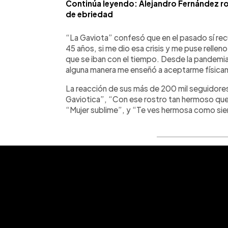
Continúa leyendo: Alejandro Fernández ro
de ebriedad
“La Gaviota” confesó que en el pasado sí recu
45 años, si me dio esa crisis y me puse rellen
que se iban con el tiempo. Desde la pandemia
alguna manera me enseñó a aceptarme físic
La reacción de sus más de 200 mil seguidores
Gaviotica”, “Con ese rostro tan hermoso qu
“Mujer sublime”, y “Te ves hermosa como si