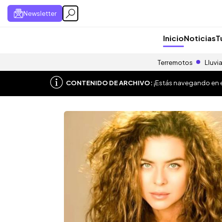
Newsletter
Inicio
Noticias
T
Terremotos
Lluvi
CONTENIDO DE ARCHIVO:
¡Estás navegando en el