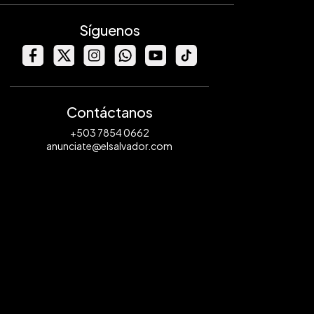
Síguenos
Contáctanos
+503 7854 0662
anunciate@elsalvador.com