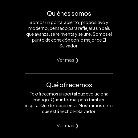
Quiénes somos
Somos un portal abierto, propositivo y
moderno, pensado para reflejar a un país
que avanza, se reinventa y se une. Somos el
punto de conexión con lo mejor de El
Salvador.
Ver mas ❯
Qué ofrecemos
Te ofrecemos un portal que evoluciona
contigo. Que informa, pero también
inspira. Que te representa. Mostramos de lo
que está hecho El Salvador.
Ver mas ❯