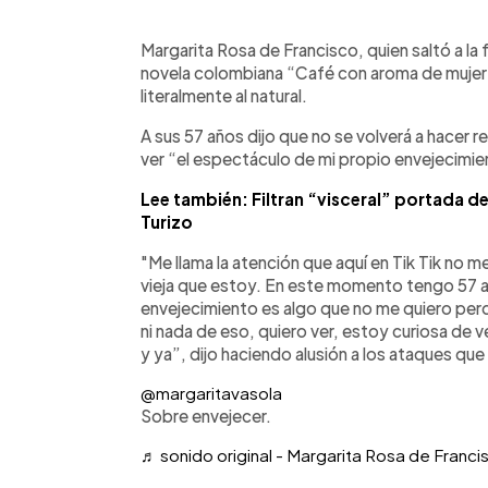
0:00
Facebook
Twitter
►
Escuchar artículo
Margarita Rosa de Francisco, quien saltó a la 
novela colombiana “Café con aroma de mujer
literalmente al natural.
A sus 57 años dijo que no se volverá a hacer 
ver “el espectáculo de mi propio envejecimie
Lee también: Filtran “visceral” portada d
Turizo
"Me llama la atención que aquí en Tik Tik no m
vieja que estoy. En este momento tengo 57 a
envejecimiento es algo que no me quiero perd
ni nada de eso, quiero ver, estoy curiosa de
y ya”, dijo haciendo alusión a los ataques que
@margaritavasola
Sobre envejecer.
♬ sonido original - Margarita Rosa de Franci