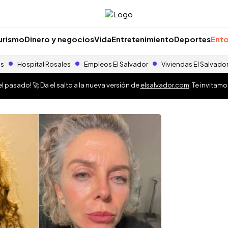
urismo
Dinero y negocios
Vida
Entretenimiento
Deportes
Ento
as
Hospital Rosales
Empleos El Salvador
Viviendas El Salvado
 pasado! 🚀 Da el salto a la nueva versión de
elsalvador.com
. Te invitam