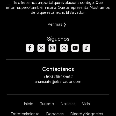
Te ofrecemos un portal que evoluciona contigo. Que
informa, pero también inspira. Que te representa. Mostramos
de lo que está hecho El Salvador.
Ver mas ❯
Síguenos
Contáctanos
+503 7854 0662
anunciate@elsalvador.com
Inicio
Turismo
Noticias
Vida
Entretenimiento
Deportes
Dinero y Negocios