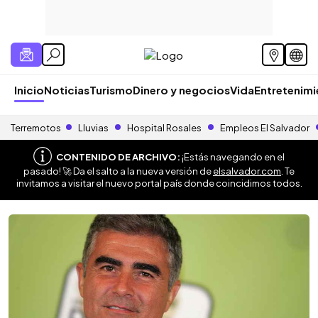
Inicio
Noticias
Turismo
Dinero y negocios
Vida
Entretenim
Terremotos
Lluvias
Hospital Rosales
Empleos El Salvador
CONTENIDO DE ARCHIVO:
¡Estás navegando en el
pasado! 🚀 Da el salto a la nueva versión de
elsalvador.com
. Te
invitamos a visitar el nuevo portal país donde coincidimos todos.