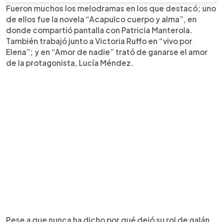
Fueron muchos los melodramas en los que destacó; uno
de ellos fue la novela “Acapulco cuerpo y alma”, en
donde compartió pantalla con Patricia Manterola.
También trabajó junto a Victoria Ruffo en “vivo por
Elena”; y en “Amor de nadie” trató de ganarse el amor
de la protagonista, Lucía Méndez.
Pese a que nunca ha dicho por qué dejó su rol de galán