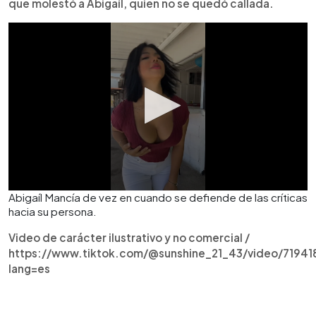
que molestó a Abigaíl, quien no se quedó callada.
Abigaíl Mancía de vez en cuando se defiende de las críticas
hacia su persona.
Video de carácter ilustrativo y no comercial /
https://www.tiktok.com/@sunshine_21_43/video/7194
lang=es