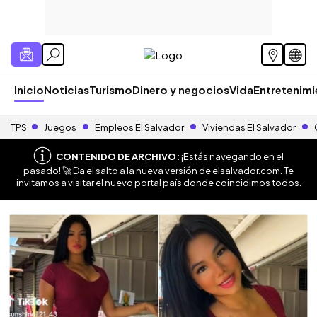
Inicio
Noticias
Turismo
Dinero y negocios
Vida
Entretenim
TPS
Juegos
Empleos El Salvador
Viviendas El Salvador
CONTENIDO DE ARCHIVO:
¡Estás navegando en el
pasado! 🚀 Da el salto a la nueva versión de
elsalvador.com
. Te
invitamos a visitar el nuevo portal país donde coincidimos todos.