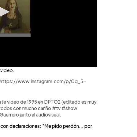
 video.
al / https://www.instagram.com/p/Cq_5-
ste video de 1995 en DPTO2 (editado es muy
 a todos con mucho cariño #tv #show
rrero junto al audiovisual.
e con declaraciones: "Me pido perdón... por