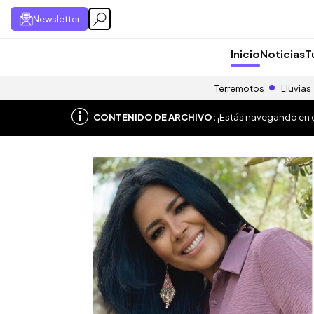
Newsletter
Inicio
Noticias
T
Terremotos
Lluvias
CONTENIDO DE ARCHIVO:
¡Estás navegando en el