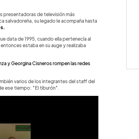
WhatsApp
Copiar link
as presentadoras de televisión más
ica salvadoreña, su legado le acompaña hasta
es.
ue data de 1995, cuando ella pertenecía al
entonces estaba en su auge y realizaba
nza y Georgina Cisneros rompen las redes
mbién varios de los integrantes del staff del
de ese tiempo: "El tiburón".