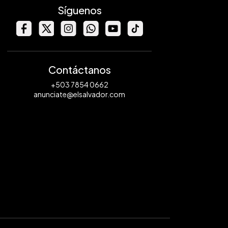
Síguenos
Contáctanos
+503 7854 0662
anunciate@elsalvador.com