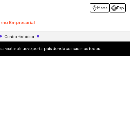
Mapa
Esp
rno Empresarial
Centro Histórico
os a visitar el nuevo portal país donde coincidimos todos.