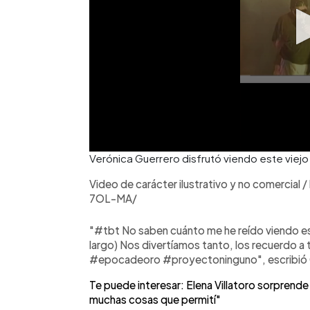
Verónica Guerrero disfrutó viendo este viejo
Video de carácter ilustrativo y no comerci
7OL-MA/
"#tbt No saben cuánto me he reído viendo e
largo) Nos divertíamos tanto, los recuerdo
#epocadeoro #proyectoninguno", escribió Gue
Te puede interesar: Elena Villatoro sorprend
muchas cosas que permití"