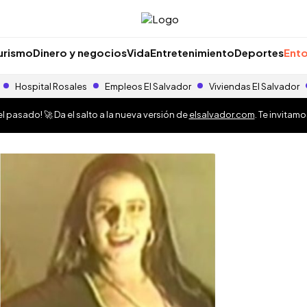
urismo
Dinero y negocios
Vida
Entretenimiento
Deportes
Ento
Hospital Rosales
Empleos El Salvador
Viviendas El Salvador
 pasado! 🚀 Da el salto a la nueva versión de
elsalvador.com
. Te invitam