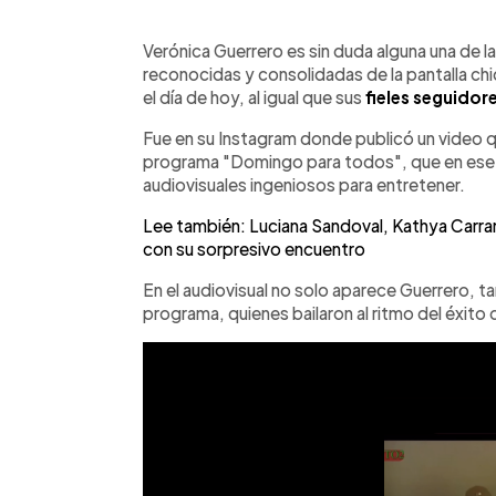
0:00
Facebook
Twitter
►
Escuchar artículo
Verónica Guerrero es sin duda alguna una de l
reconocidas y consolidadas de la pantalla ch
el día de hoy, al igual que sus
fieles seguidor
Fue en su Instagram donde publicó un video q
programa "Domingo para todos", que en ese 
audiovisuales ingeniosos para entretener.
Lee también: Luciana Sandoval, Kathya Carra
con su sorpresivo encuentro
En el audiovisual no solo aparece Guerrero, ta
programa, quienes bailaron al ritmo del éxito 