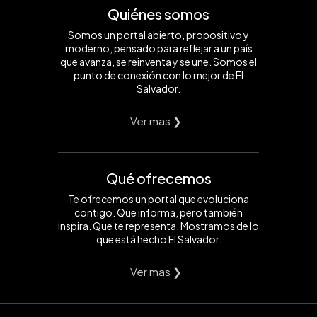
Quiénes somos
Somos un portal abierto, propositivo y
moderno, pensado para reflejar a un país
que avanza, se reinventa y se une. Somos el
punto de conexión con lo mejor de El
Salvador.
Ver mas ❯
Qué ofrecemos
Te ofrecemos un portal que evoluciona
contigo. Que informa, pero también
inspira. Que te representa. Mostramos de lo
que está hecho El Salvador.
Ver mas ❯