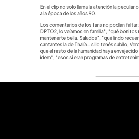
En el clip no solo llama la atención la peculia
a la época de los años 90.
Los comentarios de los fans no podían faltar
DPTO2, lo veíamos en familia", "qué bonitos
mantenerte bella. Saludos", "qué lindo recue
cantantes la de Thalía… si lo tenés subilo, Ver
que el resto de la humanidad haya envejeci
idem", "esos sí eran programas de entreteni