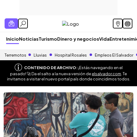
Inicio
Noticias
Turismo
Dinero y negocios
Vida
Entretenim
Terremotos
Lluvias
Hospital Rosales
Empleos El Salvador
CONTENIDO DE ARCHIVO:
¡Estás navegando en el
pasado! 🚀 Da el salto a la nueva versión de
elsalvador.com
. Te
invitamos a visitar el nuevo portal país donde coincidimos todos.