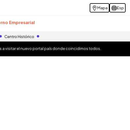
Mapa
Esp
rno Empresarial
Centro Histórico
os a visitar el nuevo portal país donde coincidimos todos.