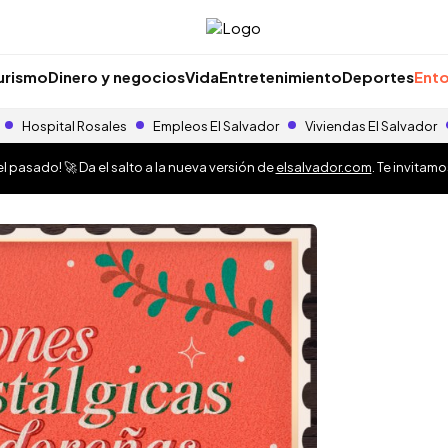
urismo
Dinero y negocios
Vida
Entretenimiento
Deportes
Ento
Hospital Rosales
Empleos El Salvador
Viviendas El Salvador
 pasado! 🚀 Da el salto a la nueva versión de
elsalvador.com
. Te invitam