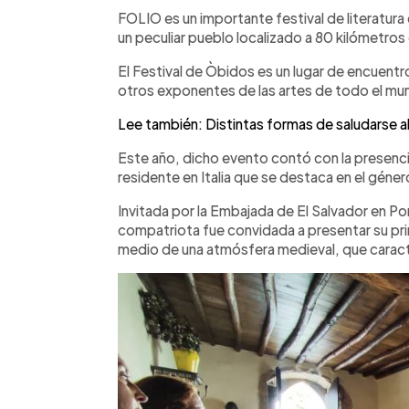
Facebook
Twitter
►
Escuchar artículo
FOLIO es un importante festival de literatura
un peculiar pueblo localizado a 80 kilómetros
El Festival de Òbidos es un lugar de encuentr
otros exponentes de las artes de todo el mun
Lee también: Distintas formas de saludarse 
Este año, dicho evento contó con la presenc
residente en Italia que se destaca en el géner
Invitada por la Embajada de El Salvador en Por
compatriota fue convidada a presentar su pri
medio de una atmósfera medieval, que caract