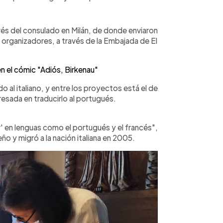
vés del consulado en Milán, de donde enviaron
s organizadores, a través de la Embajada de El
n el cómic "Adiós, Birkenau"
 al italiano, y entre los proyectos está el de
resada en traducirlo al portugués.
' en lenguas como el portugués y el francés",
ño y migró a la nación italiana en 2005.