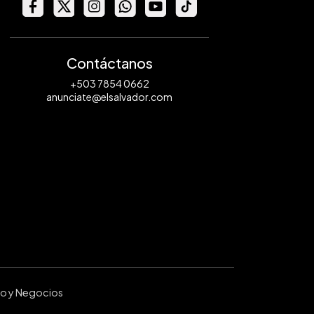
Contáctanos
+503 7854 0662
anunciate@elsalvador.com
ro y Negocios