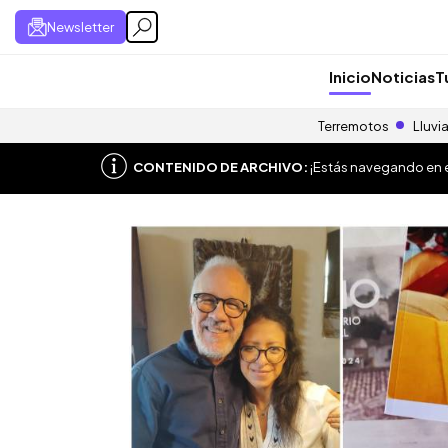
Newsletter
Inicio
Noticias
T
Terremotos
Lluvi
CONTENIDO DE ARCHIVO:
¡Estás navegando en el