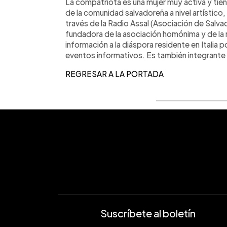
La compatriota es una mujer muy activa y tien
de la comunidad salvadoreña a nivel artístico
través de la Radio Assal (Asociación de Salv
fundadora de la asociación homónima y de la
información a la diáspora residente en Italia 
eventos informativos. Es también integrante 
REGRESAR A LA PORTADA
Suscríbete al boletín