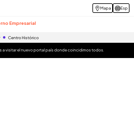
Mapa
Esp
rno Empresarial
r
Centro Histórico
os a visitar el nuevo portal país donde coincidimos todos.