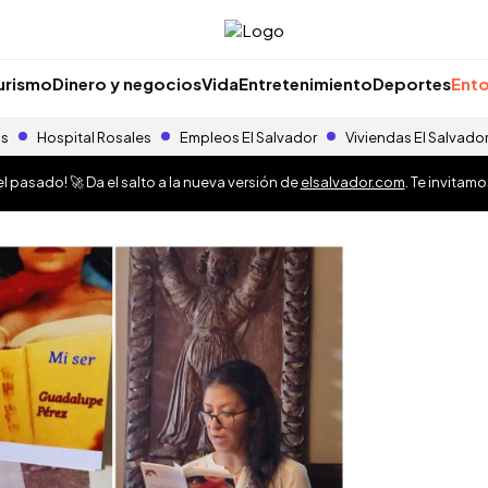
urismo
Dinero y negocios
Vida
Entretenimiento
Deportes
Ento
as
Hospital Rosales
Empleos El Salvador
Viviendas El Salvado
 pasado! 🚀 Da el salto a la nueva versión de
elsalvador.com
. Te invitam