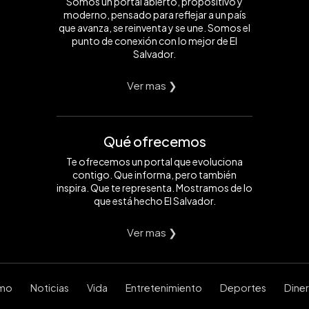
Somos un portal abierto, propositivo y
moderno, pensado para reflejar a un país
que avanza, se reinventa y se une. Somos el
punto de conexión con lo mejor de El
Salvador.
Ver mas ❯
Qué ofrecemos
Te ofrecemos un portal que evoluciona
contigo. Que informa, pero también
inspira. Que te representa. Mostramos de lo
que está hecho El Salvador.
Ver mas ❯
smo
Noticias
Vida
Entretenimiento
Deportes
Dine