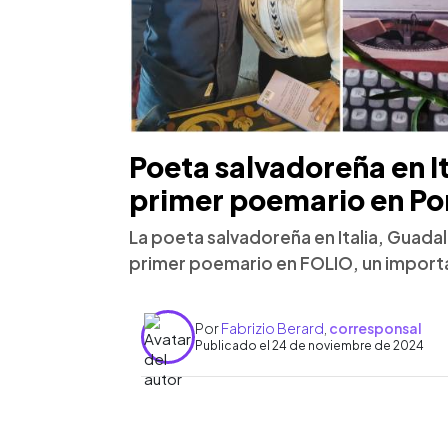
Poeta salvadoreña en It
primer poemario en Po
La poeta salvadoreña en Italia, Guadal
primer poemario en FOLIO, un importan
Por
Fabrizio Berard
,
corresponsal
Publicado el 24 de noviembre de 2024
0:00