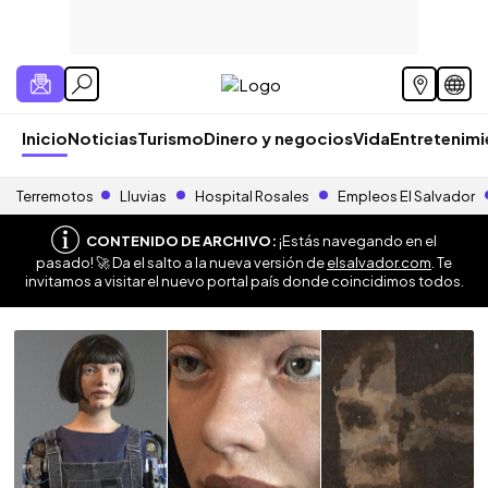
Inicio
Noticias
Turismo
Dinero y negocios
Vida
Entretenim
Terremotos
Lluvias
Hospital Rosales
Empleos El Salvador
CONTENIDO DE ARCHIVO:
¡Estás navegando en el
pasado! 🚀 Da el salto a la nueva versión de
elsalvador.com
. Te
invitamos a visitar el nuevo portal país donde coincidimos todos.