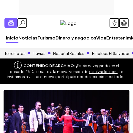
Inicio
Noticias
Turismo
Dinero y negocios
Vida
Entretenim
Terremotos
Lluvias
Hospital Rosales
Empleos El Salvador
CONTENIDO DE ARCHIVO:
¡Estás navegando en el
pasado! 🚀 Da el salto a la nueva versión de
elsalvador.com
. Te
invitamos a visitar el nuevo portal país donde coincidimos todos.