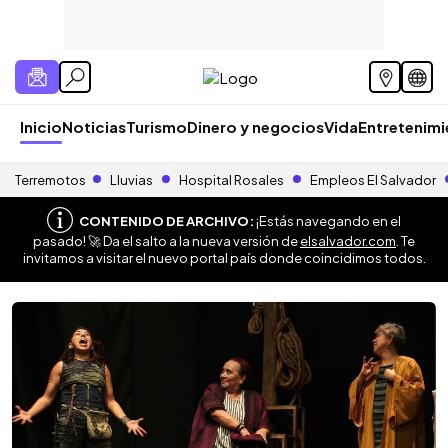
Inicio
Noticias
Turismo
Dinero y negocios
Vida
Entretenim
Terremotos
Lluvias
Hospital Rosales
Empleos El Salvador
CONTENIDO DE ARCHIVO:
¡Estás navegando en el
pasado! 🚀 Da el salto a la nueva versión de
elsalvador.com
. Te
invitamos a visitar el nuevo portal país donde coincidimos todos.