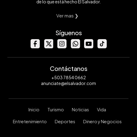
de lo que está hecho El Salvador.
Ver mas ❯
Síguenos
Contáctanos
+503 7854 0662
anunciate@elsalvador.com
Inicio
Turismo
Noticias
Vida
Entretenimiento
Deportes
Dinero y Negocios