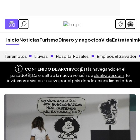
Inicio
Noticias
Turismo
Dinero y negocios
Vida
Entretenim
Terremotos
Lluvias
Hospital Rosales
Empleos El Salvador
CONTENIDO DE ARCHIVO:
¡Estás navegando en el
pasado! 🚀 Da el salto a la nueva versión de
elsalvador.com
. Te
invitamos a visitar el nuevo portal país donde coincidimos todos.