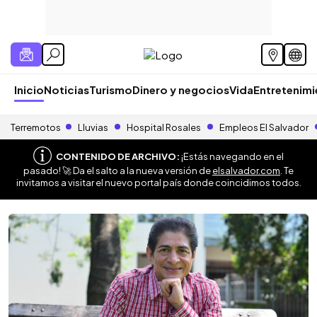
Inicio
Noticias
Turismo
Dinero y negocios
Vida
Entretenim
Terremotos
Lluvias
Hospital Rosales
Empleos El Salvador
CONTENIDO DE ARCHIVO:
¡Estás navegando en el
pasado! 🚀 Da el salto a la nueva versión de
elsalvador.com
. Te
invitamos a visitar el nuevo portal país donde coincidimos todos.