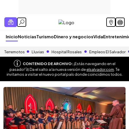
Inicio
Noticias
Turismo
Dinero y negocios
Vida
Entretenim
Terremotos
Lluvias
Hospital Rosales
Empleos El Salvador
CONTENIDO DE ARCHIVO:
¡Estás navegando en el
pasado! 🚀 Da el salto a la nueva versión de
elsalvador.com
. Te
invitamos a visitar el nuevo portal país donde coincidimos todos.