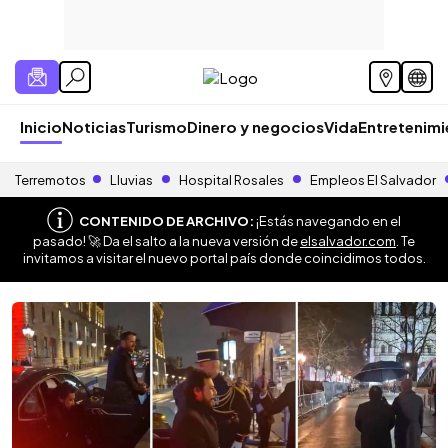
Inicio
Noticias
Turismo
Dinero y negocios
Vida
Entretenim
Terremotos
Lluvias
Hospital Rosales
Empleos El Salvador
CONTENIDO DE ARCHIVO:
¡Estás navegando en el
pasado! 🚀 Da el salto a la nueva versión de
elsalvador.com
. Te
invitamos a visitar el nuevo portal país donde coincidimos todos.