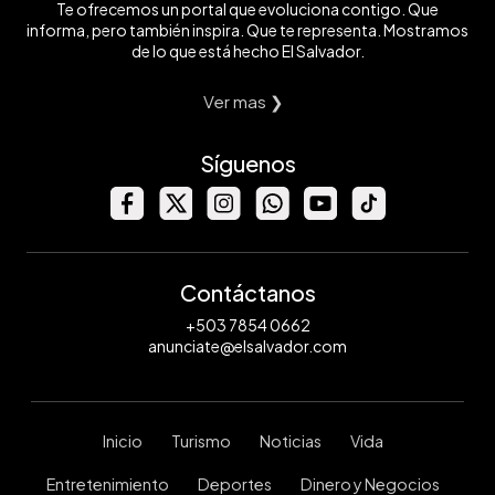
Te ofrecemos un portal que evoluciona contigo. Que
informa, pero también inspira. Que te representa. Mostramos
de lo que está hecho El Salvador.
Ver mas ❯
Síguenos
Contáctanos
+503 7854 0662
anunciate@elsalvador.com
Inicio
Turismo
Noticias
Vida
Entretenimiento
Deportes
Dinero y Negocios