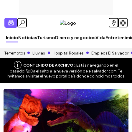
Inicio
Noticias
Turismo
Dinero y negocios
Vida
Entretenim
Terremotos
Lluvias
Hospital Rosales
Empleos El Salvador
CONTENIDO DE ARCHIVO:
¡Estás navegando en el
pasado! 🚀 Da el salto a la nueva versión de
elsalvador.com
. Te
invitamos a visitar el nuevo portal país donde coincidimos todos.