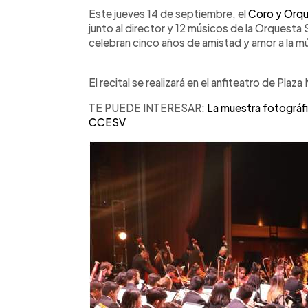
Facebook
Twitter
►
Escuchar artículo
Este jueves 14 de septiembre, el
Coro y Orqu
junto al director y 12 músicos de la Orquesta
celebran cinco años de amistad y amor a la m
El recital se realizará en el anfiteatro de Pla
TE PUEDE INTERESAR:
La muestra fotográfi
CCESV