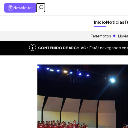
Newsletter
Inicio
Noticias
T
Terremotos
Lluvi
CONTENIDO DE ARCHIVO:
¡Estás navegando en el