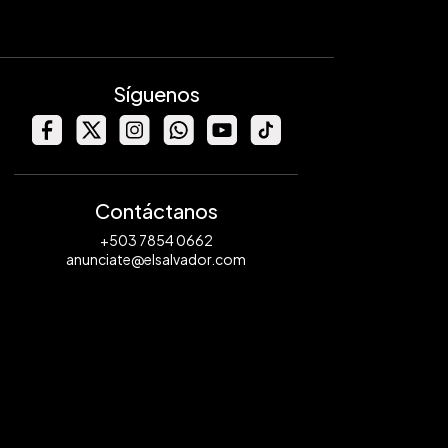
Síguenos
Contáctanos
+503 7854 0662
anunciate@elsalvador.com