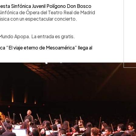
WhatsApp
Copiar link
esta Sinfónica Juvenil Polígono Don Bosco
 Sinfónica de Ópera del Teatro Real de Madrid
úsica con un espectacular concierto.
za Mundo Apopa. La entrada es gratis.
ca “El viaje eterno de Mesoamérica” llega al