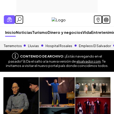
Inicio
Noticias
Turismo
Dinero y negocios
Vida
Entretenim
Terremotos
Lluvias
Hospital Rosales
Empleos El Salvador
CONTENIDO DE ARCHIVO:
¡Estás navegando en el
pasado! 🚀 Da el salto a la nueva versión de
elsalvador.com
. Te
invitamos a visitar el nuevo portal país donde coincidimos todos.