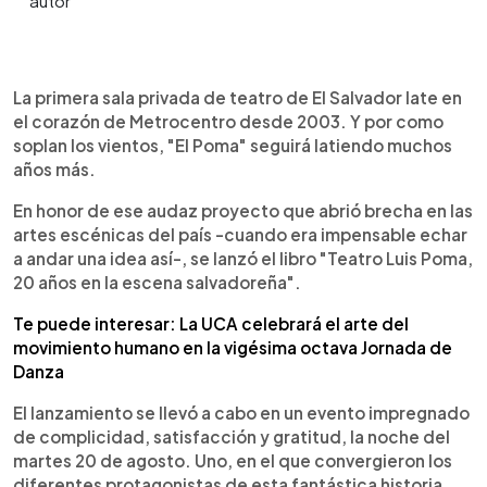
0:00
►
Escuchar artículo
La primera sala privada de teatro de El Salvador late en
el corazón de Metrocentro desde 2003. Y por como
soplan los vientos, "El Poma" seguirá latiendo muchos
años más.
En honor de ese audaz proyecto que abrió brecha en las
artes escénicas del país -cuando era impensable echar
a andar una idea así-, se lanzó el libro "Teatro Luis Poma,
20 años en la escena salvadoreña".
Te puede interesar: La UCA celebrará el arte del
movimiento humano en la vigésima octava Jornada de
Danza
El lanzamiento se llevó a cabo en un evento impregnado
de complicidad, satisfacción y gratitud, la noche del
martes 20 de agosto. Uno, en el que convergieron los
diferentes protagonistas de esta fantástica historia.