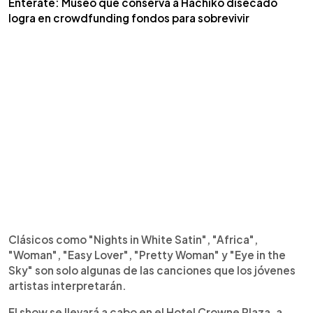
Entérate: Museo que conserva a Hachiko disecado
logra en crowdfunding fondos para sobrevivir
Clásicos como "Nights in White Satin", "Africa",
"Woman", "Easy Lover", "Pretty Woman" y "Eye in the
Sky" son solo algunas de las canciones que los jóvenes
artistas interpretarán.
El show se llevará a cabo en el Hotel Crowne Plaza, a