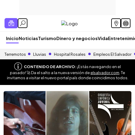
Inicio
Noticias
Turismo
Dinero y negocios
Vida
Entretenim
Terremotos
Lluvias
Hospital Rosales
Empleos El Salvador
CONTENIDO DE ARCHIVO:
¡Estás navegando en el
pasado! 🚀 Da el salto a la nueva versión de
elsalvador.com
. Te
invitamos a visitar el nuevo portal país donde coincidimos todos.