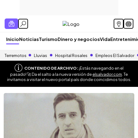
Inicio
Noticias
Turismo
Dinero y negocios
Vida
Entretenim
Terremotos
Lluvias
Hospital Rosales
Empleos El Salvador
CONTENIDO DE ARCHIVO:
¡Estás navegando en el
pasado! 🚀 Da el salto a la nueva versión de
elsalvador.com
. Te
invitamos a visitar el nuevo portal país donde coincidimos todos.