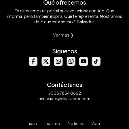
Qué ofrecemos
Te ofrecemos un portal que evoluciona contigo. Que
informa, pero también inspira. Que te representa. Mostramos
de lo que está hecho El Salvador.
Ver mas ❯
Síguenos
Contáctanos
+503 7854 0662
anunciate@elsalvador.com
Inicio
Turismo
Noticias
Vida