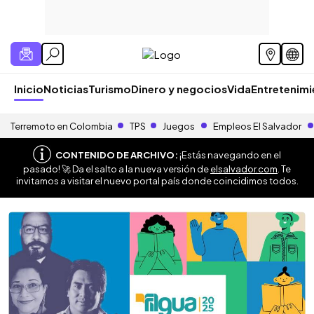
Inicio
Noticias
Turismo
Dinero y negocios
Vida
Entretenim
Terremoto en Colombia
TPS
Juegos
Empleos El Salvador
CONTENIDO DE ARCHIVO:
¡Estás navegando en el
pasado! 🚀 Da el salto a la nueva versión de
elsalvador.com
. Te
invitamos a visitar el nuevo portal país donde coincidimos todos.