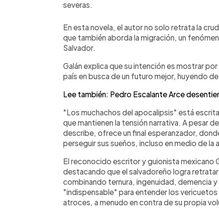
severas.
En esta novela, el autor no solo retrata la crud
que también aborda la migración, un fenóme
Salvador.
Galán explica que su intención es mostrar p
país en busca de un futuro mejor, huyendo de l
Lee también: Pedro Escalante Arce desentierra
"Los muchachos del apocalipsis" está escrita 
que mantienen la tensión narrativa. A pesar de
describe, ofrece un final esperanzador, dond
perseguir sus sueños, incluso en medio de la 
El reconocido escritor y guionista mexicano G
destacando que el salvadoreño logra retratar
combinando ternura, ingenuidad, demencia y cr
"indispensable" para entender los vericuetos
atroces, a menudo en contra de su propia vo