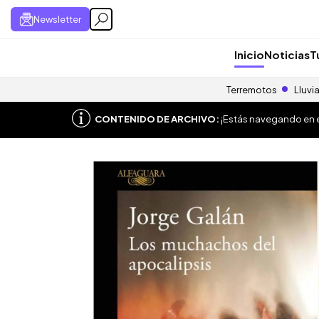
Newsletter
Inicio
Noticias
T
Terremotos
Lluvi
CONTENIDO DE ARCHIVO:
¡Estás navegando en el