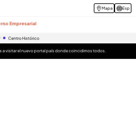
Mapa
Esp
rno Empresarial
r
Centro Histórico
os a visitar el nuevo portal país donde coincidimos todos.