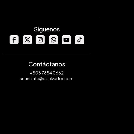
Síguenos
Contáctanos
+503 7854 0662
anunciate@elsalvador.com