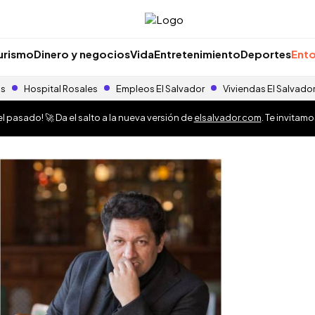
urismo
Dinero y negocios
Vida
Entretenimiento
Deportes
Ento
as
Hospital Rosales
Empleos El Salvador
Viviendas El Salvado
 pasado! 🚀 Da el salto a la nueva versión de
elsalvador.com
. Te invitam