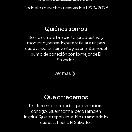
Todos los derechos reservados 1999-2026
Quiénes somos
Somos un portal abierto, propositivo y
moderno, pensado para reflejar a un país
que avanza, se reinventa y se une. Somos el
punto de conexión con lo mejor de El
Salvador.
Ver mas ❯
Qué ofrecemos
Te ofrecemos un portal que evoluciona
contigo. Que informa, pero también
inspira. Que te representa. Mostramos de lo
que está hecho El Salvador.