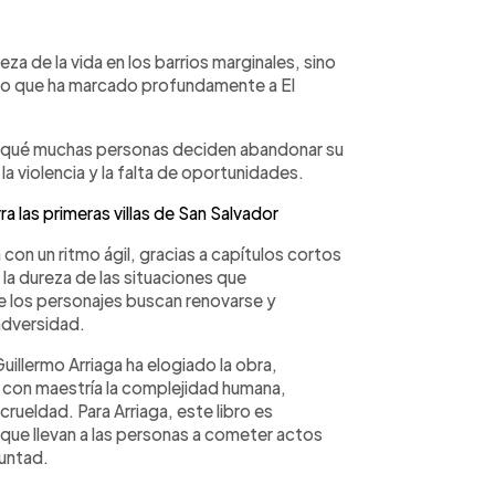
eza de la vida en los barrios marginales, sino
no que ha marcado profundamente a El
or qué muchas personas deciden abandonar su
a violencia y la falta de oportunidades.
 las primeras villas de San Salvador
con un ritmo ágil, gracias a capítulos cortos
 la dureza de las situaciones que
e los personajes buscan renovarse y
adversidad.
uillermo Arriaga ha elogiado la obra,
 con maestría la complejidad humana,
ueldad. Para Arriaga, este libro es
 que llevan a las personas a cometer actos
luntad.