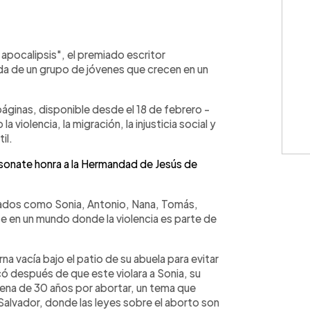
WhatsApp
Copiar link
apocalipsis", el premiado escritor
da de un grupo de jóvenes que crecen en un
áginas, disponible desde el 18 de febrero -
violencia, la migración, la injusticia social y
il.
nsonate honra a la Hermandad de Jesús de
filados como Sonia, Antonio, Nana, Tomás,
e en un mundo donde la violencia es parte de
a vacía bajo el patio de su abuela para evitar
ó después de que este violara a Sonia, su
dena de 30 años por abortar, un tema que
 Salvador, donde las leyes sobre el aborto son