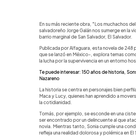
0:00
Facebook
Twitter
►
Escuchar artículo
En su más reciente obra, "Los muchachos del 
salvadoreño Jorge Galán nos sumerge en la vi
barrio marginal de San Salvador, El Salvador.
Publicada por Alfaguara, esta novela de 248 p
que se lanzó en México-, explora temas como la 
la lucha por la supervivencia en un entorno host
Te puede interesar: 150 años de historia, So
Nazareno
La historia se centra en personajes bien per
Maca y Lucy, quienes han aprendido a movers
la cotidianidad.
Tomás, por ejemplo, se esconde en una cistern
ser encontrado por un delincuente al que atac
novia. Mientras tanto, Sonia cumple una con
refleja una realidad dolorosa y polémica en El