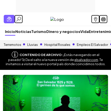
Inicio
Noticias
Turismo
Dinero y negocios
Vida
Entretenim
Terremotos
Lluvias
Hospital Rosales
Empleos El Salvador
CONTENIDO DE ARCHIVO:
¡Estás navegando en el
pasado! 🚀 Da el salto a la nueva versión de
elsalvador.com
. Te
invitamos a visitar el nuevo portal país donde coincidimos todos.