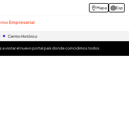
Mapa
Esp
rno Empresarial
r
Centro Histórico
os a visitar el nuevo portal país donde coincidimos todos.