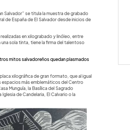
WhatsApp
Copiar link
 Salvador” se titula la muestra de grabado
ral de España de El Salvador desde inicios de
alizadas en xilograbado y linóleo, entre
una sola tinta, tiene la firma del talentoso
 otros mitos salvadoreños quedan plasmados
laca xilográfica de gran formato, que al igual
los espacios más emblemáticos del Centro
Casa Munguía, la Basílica del Sagrado
 Iglesia de Candelaria, El Calvario o la