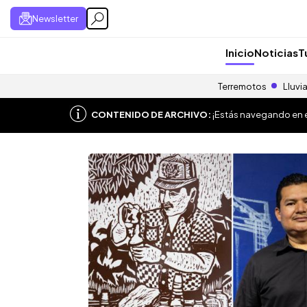
Newsletter
Inicio
Noticias
T
Terremotos
Lluvi
CONTENIDO DE ARCHIVO:
¡Estás navegando en el