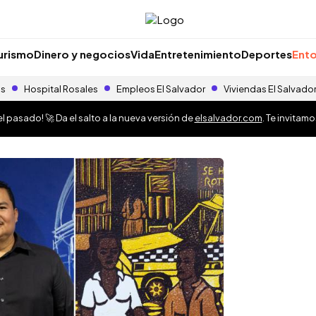
urismo
Dinero y negocios
Vida
Entretenimiento
Deportes
Ento
as
Hospital Rosales
Empleos El Salvador
Viviendas El Salvado
 pasado! 🚀 Da el salto a la nueva versión de
elsalvador.com
. Te invitam