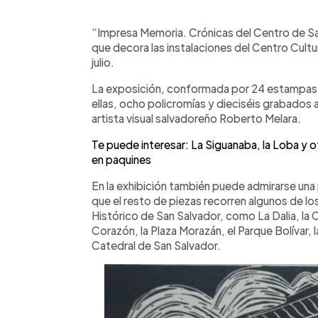
0:00
Facebook
Twitter
►
Escuchar artículo
“Impresa Memoria. Crónicas del Centro de San
que decora las instalaciones del Centro Cultu
julio.
La exposición, conformada por 24 estampas re
ellas, ocho policromías y dieciséis grabados a 
artista visual salvadoreño Roberto Melara.
Te puede interesar: La Siguanaba, la Loba y
en paquines
En la exhibición también puede admirarse una p
que el resto de piezas recorren algunos de 
Histórico de San Salvador, como La Dalia, la 
Corazón, la Plaza Morazán, el Parque Bolívar, la
Catedral de San Salvador.