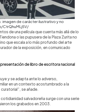
 imagen de carácter ilustrativo y no
/p/CtrQhuMLj5V/
os de una película que cuenta más allá de lo
Tiendona o las pupusera de la Plaza Zurita no
ino que escala a lo más profundo del arte
rador de la exposición, en comunicado
presentación de libro de escritora nacional
luye y se adapta ante lo adverso,
miliar en un contexto acostumbrado a la
 curatorial”, se añade.
 cotidianidad salvadoreña surge con una serie
guieron los grabados en 2003.