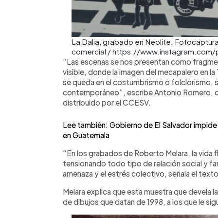
La Dalia, grabado en Neolite. Fotocaptura:
comercial / https://www.instagram.com
“Las escenas se nos presentan como fragment
visible, donde la imagen del mecapalero en la 
se queda en el costumbrismo o folclorismo, s
contemporáneo”, escribe Antonio Romero, cu
distribuido por el CCESV.
Lee también: Gobierno de El Salvador impide 
en Guatemala
“En los grabados de Roberto Melara, la vida f
tensionando todo tipo de relación social y fa
amenaza y el estrés colectivo, señala el texto
Melara explica que esta muestra que devela la
de dibujos que datan de 1998, a los que le si