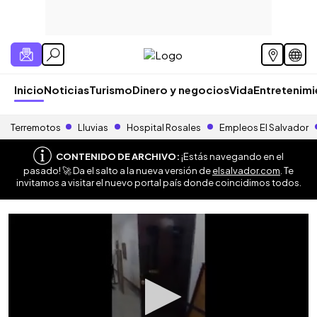
Inicio
Noticias
Turismo
Dinero y negocios
Vida
Entretenim
Terremotos
Lluvias
Hospital Rosales
Empleos El Salvador
CONTENIDO DE ARCHIVO:
¡Estás navegando en el
pasado! 🚀 Da el salto a la nueva versión de
elsalvador.com
. Te
invitamos a visitar el nuevo portal país donde coincidimos todos.