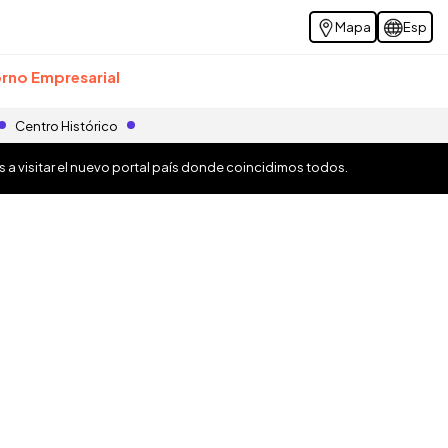
Mapa
Esp
rno Empresarial
Centro Histórico
os a visitar el nuevo portal país donde coincidimos todos.