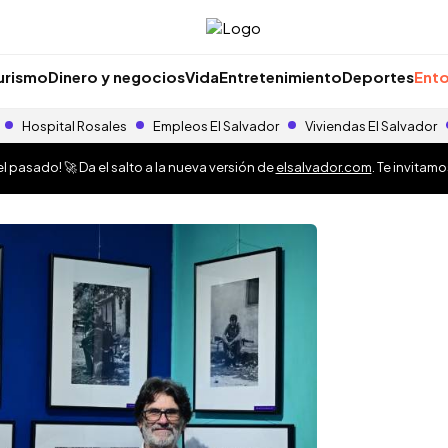
urismo
Dinero y negocios
Vida
Entretenimiento
Deportes
Ento
Hospital Rosales
Empleos El Salvador
Viviendas El Salvador
 pasado! 🚀 Da el salto a la nueva versión de
elsalvador.com
. Te invitam