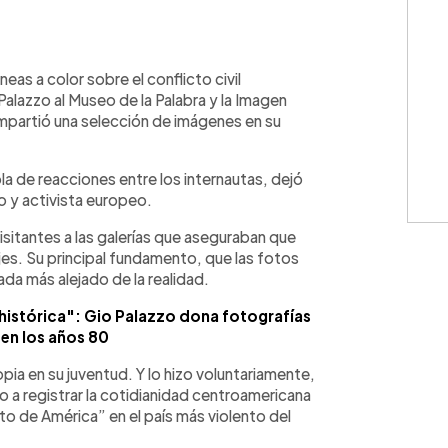
WhatsApp
Copiar link
eas a color sobre el conflicto civil
 Palazzo al Museo de la Palabra y la Imagen
compartió una selección de imágenes en su
ola de reacciones entre los internautas, dejó
 y activista europeo.
sitantes a las galerías que aseguraban que
jes. Su principal fundamento, que las fotos
Nada más alejado de la realidad.
histórica": Gio Palazzo dona fotografías
 en los años 80
opia en su juventud. Y lo hizo voluntariamente,
 a registrar la cotidianidad centroamericana
ito de América” en el país más violento del