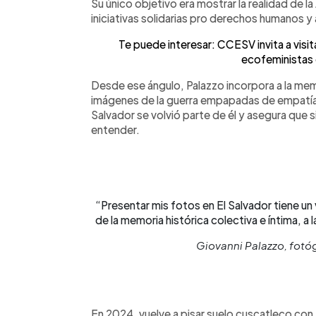
Su único objetivo era mostrar la realidad de la 
iniciativas solidarias pro derechos humanos y 
Te puede interesar: CCESV invita a visit
ecofeministas 
Desde ese ángulo, Palazzo incorpora a la mem
imágenes de la guerra empapadas de empatía 
Salvador se volvió parte de él y asegura que s
entender.
“Presentar mis fotos en El Salvador tiene un 
de la memoria histórica colectiva e íntima, a
Giovanni Palazzo, fotógr
En 2024, vuelve a pisar suelo cuscatleco con