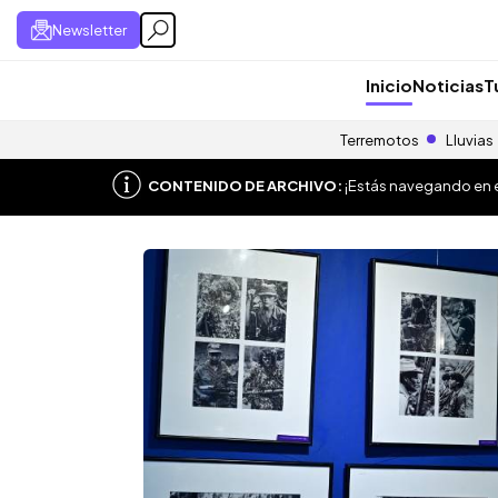
Newsletter
Inicio
Noticias
T
Terremotos
Lluvias
CONTENIDO DE ARCHIVO:
¡Estás navegando en el