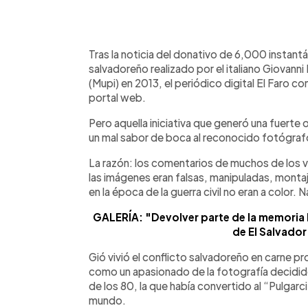
0:00
Facebook
Twitter
►
Escuchar artículo
Tras la noticia del donativo de 6,000 instantán
salvadoreño realizado por el italiano Giovanni
(Mupi) en 2013, el periódico digital El Faro 
portal web.
Pero aquella iniciativa que generó una fuerte 
un mal sabor de boca al reconocido fotógrafo
La razón: los comentarios de muchos de los vi
las imágenes eran falsas, manipuladas, monta
en la época de la guerra civil no eran a color. 
GALERÍA: "Devolver parte de la memoria 
de El Salvador
Gió vivió el conflicto salvadoreño en carne pr
como un apasionado de la fotografía decidido
de los 80, la que había convertido al “Pulgarc
mundo.