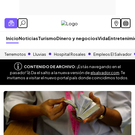
Inicio
Noticias
Turismo
Dinero y negocios
Vida
Entretenim
Terremotos
Lluvias
Hospital Rosales
Empleos El Salvador
CONTENIDO DE ARCHIVO:
¡Estás navegando en el
pasado! 🚀 Da el salto a la nueva versión de
elsalvador.com
. Te
invitamos a visitar el nuevo portal país donde coincidimos todos.