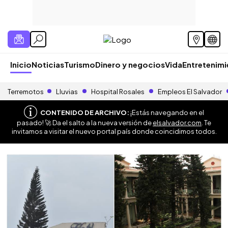
Inicio
Noticias
Turismo
Dinero y negocios
Vida
Entretenim
Terremotos
Lluvias
Hospital Rosales
Empleos El Salvador
CONTENIDO DE ARCHIVO:
¡Estás navegando en el
pasado! 🚀 Da el salto a la nueva versión de
elsalvador.com
. Te
invitamos a visitar el nuevo portal país donde coincidimos todos.