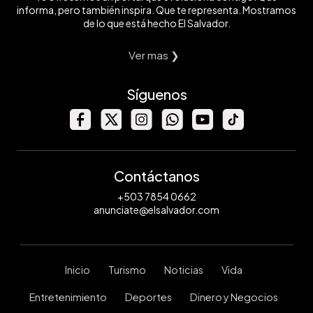
informa, pero también inspira. Que te representa. Mostramos
de lo que está hecho El Salvador.
Ver mas ❯
Síguenos
Contáctanos
+503 7854 0662
anunciate@elsalvador.com
Inicio
Turismo
Noticias
Vida
Entretenimiento
Deportes
Dinero y Negocios