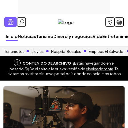
Inicio
Noticias
Turismo
Dinero y negocios
Vida
Entretenim
Terremotos
Lluvias
Hospital Rosales
Empleos El Salvador
CONTENIDO DE ARCHIVO:
¡Estás navegando en el
pasado! 🚀 Da el salto a la nueva versión de
elsalvador.com
. Te
invitamos a visitar el nuevo portal país donde coincidimos todos.